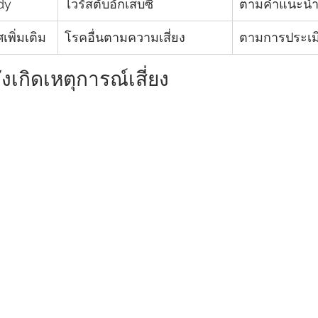
dy
ไวรัสตับอักเสบซี
ตามคำแนะนำ
พิ่มเติม
โรคอื่นตามความเสี่ยง
ตามการประเม
ังเกิดเหตุการณ์เสี่ยง