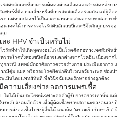
ไวรัสตับอักเสบซีสามารถติดต่อผ่านเลือดและสารคัดหลั่งบา
มพันธ์ที่มีความเสี่ยงหรือมีการสัมผัสเลือดร่วมกัน แม้ผู้ติ
งแรก แต่หากปล่อยไว้เป็นเวลานานอาจส่งผลกระทบต่อการ
อนาคตได้ การตรวจไวรัสตับอักเสบบีและซีจึงมักถูกบรรจุอย
ลุม
ละ HPV จำเป็นหรือไม่
อไวรัสที่ทำให้เกิดหูดหงอนไก่ เป็นโรคติดต่อทางเพศสัมพันธ์ท
รตรวจโรคทั้งสองชนิดนี้อาจแตกต่างจากโรคอื่น เนื่องจากไม
นทุกกรณี แพทย์มักอาศัยการตรวจร่างกาย ประเมินอาการ แ
มีตุ่ม แผล หรือรอยโรคผิดปกติบริเวณอวัยวะเพศ ช่องป
ะเมินโดยแพทย์ทันทีเพื่อวินิจฉัยและรักษาอย่างถูกต้อง
ีความเสี่ยงช่วยลดการแพร่เชื้อ
 ไม่ได้เป็นประโยชน์เฉพาะต่อตัวผู้รับการตรวจเท่านั้น แต
ะดับสังคมอีกด้วย เมื่อผู้ติดเชื้อทราบสถานะของตนเอง 
การส่งต่อเชื้อไปยังผู้อื่นได้ แนวคิด "ตรวจเร็ว รักษาเร็ว" จ
การควบคุมโรคติดต่อทางเพศสัมพันธ์ในปัจจุบัน หลายสถา