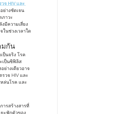
วจ HIV และ 
อย่างชัดเจน 
ิดภาวะ
ังมีความเสี่ยง
วจในช่วงเวลาใด
อมกัน
มเป็นจริง โรค
ป็นซิฟิลิส 
งอย่างเดียวอาจ
้ตรวจ HIV และ 
ตกหล่นโรค และ
การสร้างสารที่
ะยะฟักตัวของ