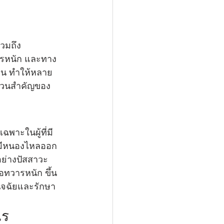
วมถึง
ารหนัก และทาง
เจน ทำให้หลาย
็นส่วนสำคัญของ
พาะในผู้ที่มี
อมีหนองไหลออก
ย่างปัสสาวะ
อทวารหนัก ขึ้น
ิจฉัยและรักษา
ไร