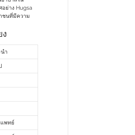
ศอย่าง Hugsa 
าชนที่มีความ
ยง
ะนำ
ป
แพทย์